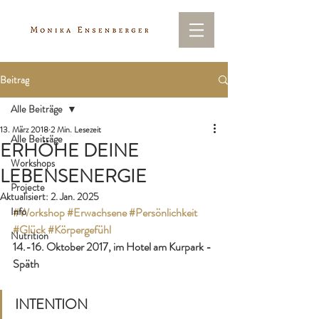
Beitrag
Alle Beiträge
13. März 2018
2 Min. Lesezeit
Alle Beiträge
ERHÖHE DEINE
Workshops
LEBENSENERGIE
Projecte
Aktualisiert:
2. Jan. 2025
Info
#Workshop
#Erwachsene
#Persönlichkeit
#Glück
#Körpergefühl
Nutrition
14.-16. Oktober 2017, im Hotel am Kurpark - 
Späth
INTENTION