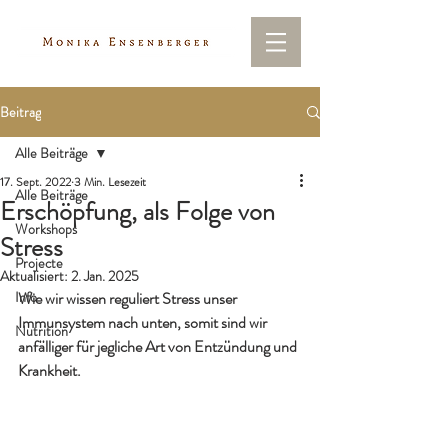
Beitrag
Alle Beiträge
17. Sept. 2022
3 Min. Lesezeit
Alle Beiträge
Erschöpfung, als Folge von
Workshops
Stress
Projecte
Aktualisiert:
2. Jan. 2025
Info
Wie wir wissen reguliert Stress unser 
Immunsystem nach unten, somit sind wir 
Nutrition
anfälliger für jegliche Art von Entzündung und 
Krankheit.