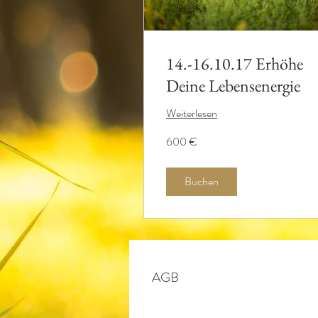
14.-16.10.17 Erhöhe
Deine Lebensenergie
Weiterlesen
600
600 €
Euro
Buchen
AGB