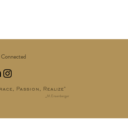
 Connected
race, Passion, Realize"
_
.
M
Ensenberger