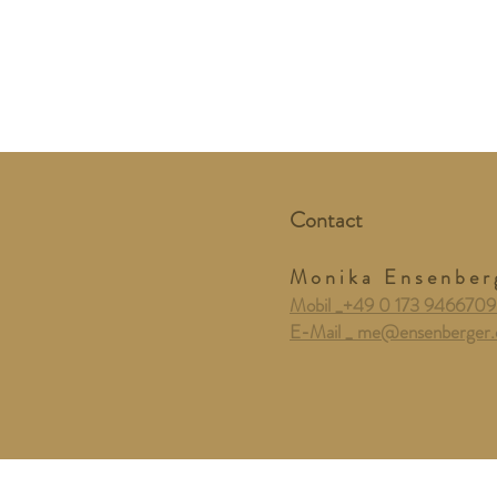
Contact
M o n i k a E n s e n b e r
Mobil _+49 0 173 946670
E-Mail _ me@ensenberger.