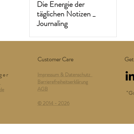
Die Energie der
täglichen Notizen _
Journaling
Customer Care
Get
 g e r
Impressum & Datenschutz
Barrierefreiheitserklärung
9
AGB
de
"G
© 2014 - 2026