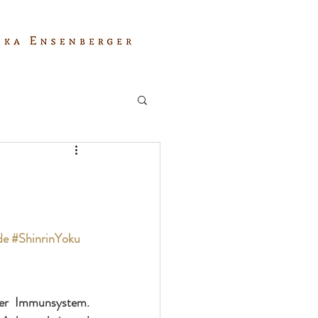
de
#ShinrinYoku
ser Immunsystem. 