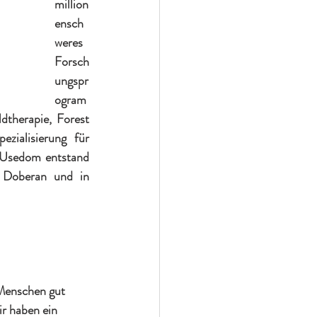
million
ensch
weres 
Forsch
ungspr
ogram
therapie, Forest 
zialisierung für 
 Usedom entstand 
 Doberan und in 
Menschen gut 
r haben ein 