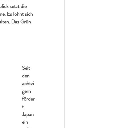
ick setzt die 
e. Es lohnt sich 
alten. Das Grün 
Seit 
den 
achtzi
gern 
förder
t 
Japan 
ein 